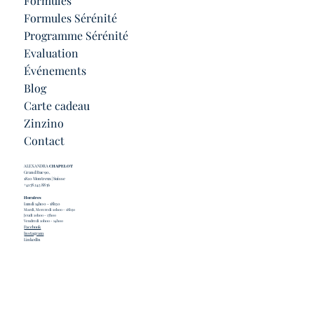
Formules
Formules Sérénité
Programme Sérénité
Evaluation
Événements
Blog
Carte cadeau
Zinzino
Contact
ALEXANDRA
CHAPELOT
Grand Rue 90,
1820 Montreux | Suisse
+41 78 243 88 56
Horaires
Lundi 14h00 - 18h30
Mardi, Mercredi 10h00 - 18h30
Jeudi 10h00 - 17h00
Vendredi 10h00 - 14h00
Facebook
Instagram
LinkedIn