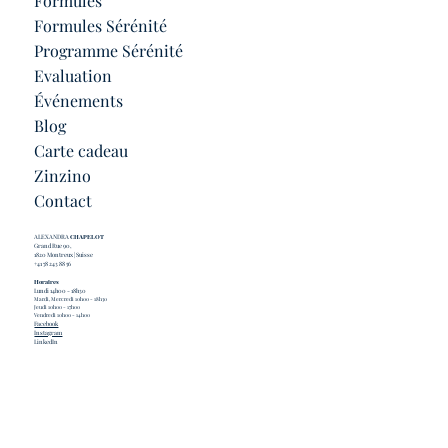
Formules
Formules Sérénité
Programme Sérénité
Evaluation
Événements
Blog
Carte cadeau
Zinzino
Contact
ALEXANDRA
CHAPELOT
Grand Rue 90,
1820 Montreux | Suisse
+41 78 243 88 56
Horaires
Lundi 14h00 - 18h30
Mardi, Mercredi 10h00 - 18h30
Jeudi 10h00 - 17h00
Vendredi 10h00 - 14h00
Facebook
Instagram
LinkedIn