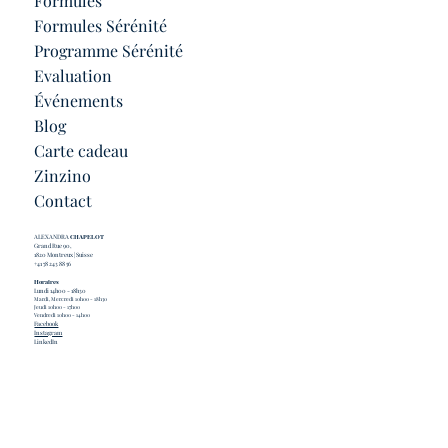
Formules
Formules Sérénité
Programme Sérénité
Evaluation
Événements
Blog
Carte cadeau
Zinzino
Contact
ALEXANDRA
CHAPELOT
Grand Rue 90,
1820 Montreux | Suisse
+41 78 243 88 56
Horaires
Lundi 14h00 - 18h30
Mardi, Mercredi 10h00 - 18h30
Jeudi 10h00 - 17h00
Vendredi 10h00 - 14h00
Facebook
Instagram
LinkedIn